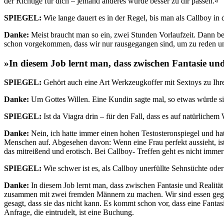
der Richtige für dich – jemand anderes würde besser zu dir passen.«
SPIEGEL:
Wie lange dauert es in der Regel, bis man als Callboy in
Danke:
Meist braucht man so ein, zwei Stunden Vorlaufzeit. Dann be
schon vorgekommen, dass wir nur rausgegangen sind, um zu reden un
»In diesem Job lernt man, dass zwischen Fantasie und 
SPIEGEL:
Gehört auch eine Art Werkzeugkoffer mit Sextoys zu Ihr
Danke:
Um Gottes Willen. Eine Kundin sagte mal, so etwas würde sie 
SPIEGEL:
Ist da Viagra drin – für den Fall, dass es auf natürliche
Danke:
Nein, ich hatte immer einen hohen Testosteronspiegel und hatt
Menschen auf. Abgesehen davon: Wenn eine Frau perfekt aussieht, ist d
das mitreißend und erotisch. Bei Callboy- Treffen geht es nicht imme
SPIEGEL:
Wie schwer ist es, als Callboy unerfüllte Sehnsüchte oder
Danke:
In diesem Job lernt man, dass zwischen Fantasie und Realität
zusammen mit zwei fremden Männern zu machen. Wir sind essen gegang
gesagt, dass sie das nicht kann. Es kommt schon vor, dass eine Fanta
Anfrage, die eintrudelt, ist eine Buchung.