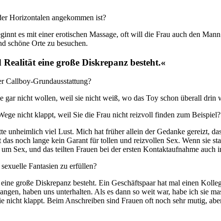
 der Horizontalen angekommen ist?
ginnt es mit einer erotischen Massage, oft will die Frau auch den Man
d schöne Orte zu besuchen.
Realität eine große Diskrepanz besteht.«
er Callboy-Grundausstattung?
gar nicht wollen, weil sie nicht weiß, wo das Toy schon überall drin 
m Wege nicht klappt, weil Sie die Frau nicht reizvoll finden zum Beispiel?
e unheimlich viel Lust. Mich hat früher allein der Gedanke gereizt, d
as noch lange kein Garant für tollen und reizvollen Sex. Wenn sie sta
r um Sex, und das teilten Frauen bei der ersten Kontaktaufnahme auch 
 sexuelle Fantasien zu erfüllen?
 eine große Diskrepanz besteht. Ein Geschäftspaar hat mal einen Kolleg
en, haben uns unterhalten. Als es dann so weit war, habe ich sie mas
sie nicht klappt. Beim Anschreiben sind Frauen oft noch sehr mutig, abe