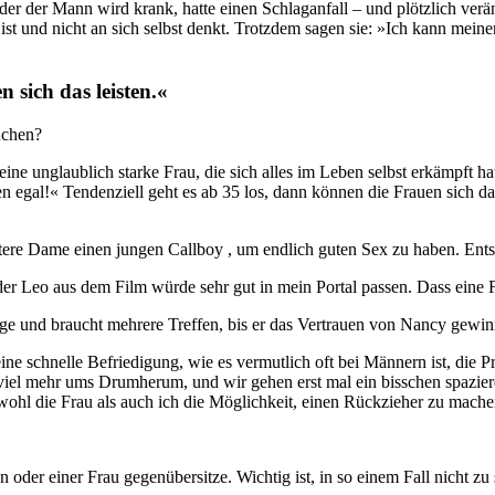
r der Mann wird krank, hatte einen Schlaganfall – und plötzlich verä
t und nicht an sich selbst denkt. Trotzdem sagen sie: »Ich kann meinen
 sich das leisten.«
uchen?
eine unglaublich starke Frau, die sich alles im Leben selbst erkämpft ha
n egal!« Tendenziell geht es ab 35 los, dann können die Frauen sich da
ere Dame einen jungen Callboy , um endlich guten Sex zu haben. Entspr
nd der Leo aus dem Film würde sehr gut in mein Portal passen. Dass eine
e und braucht mehrere Treffen, bis er das Vertrauen von Nancy gewinnt
ine schnelle Befriedigung, wie es vermutlich oft bei Männern ist, die 
t viel mehr ums Drumherum, und wir gehen erst mal ein bisschen spazier
ohl die Frau als auch ich die Möglichkeit, einen Rückzieher zu mache
oder einer Frau gegenübersitze. Wichtig ist, in so einem Fall nicht zu