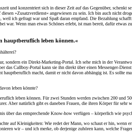
zeit und konzentriert sich in dieser Zeit auf das Gegenüber, schenkt s
 auf diesen »Zusatzverdienst« angewiesen zu sein. Ich bin auch nicht dr
e, weil ich gefragt war und Spaß daran empfand. Die Bezahlung schafft l
ei war. Wenn man etwas Schönes erlebt, ist man bereit, dafür etwas zu
n hauptberuflich leben können.«
älterei?
r, sondern ein Direkt-Marketing-Portal. Ich sehe mich in der Verantwort
ber das Callboy-Portal kann sie ihn direkt über einen Messenger-Dien
icht hauptberuflich macht, damit er nicht davon abhängig ist. Es soll
davon leben könnte?
beruflich leben können. Für zwei Stunden werden zwischen 200 und 5
er. Aber natürlich gibt es daneben Frauen, die ihren Körper für sehr
hnis über das entsprechende Know-how verfügen – körperlich wie psyc
achte auf Kleinigkeiten: Wie redet der Mann, wo schaut er hin, wenn er 
efonieren wir – und ich merke, ob derjenige zuhören kann, welche Frage