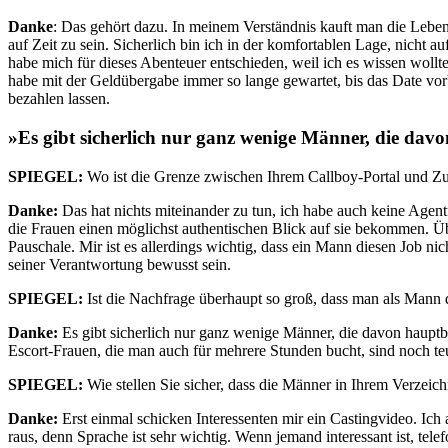
Danke
: Das gehört dazu. In meinem Verständnis kauft man die Lebens
auf Zeit zu sein. Sicherlich bin ich in der komfortablen Lage, nicht
habe mich für dieses Abenteuer entschieden, weil ich es wissen wollt
habe mit der Geldübergabe immer so lange gewartet, bis das Date vorb
bezahlen lassen.
»Es gibt sicherlich nur ganz wenige Männer, die davo
SPIEGEL:
Wo ist die Grenze zwischen Ihrem Callboy-Portal und Zuh
Danke:
Das hat nichts miteinander zu tun, ich habe auch keine Agentu
die Frauen einen möglichst authentischen Blick auf sie bekommen. Ü
Pauschale. Mir ist es allerdings wichtig, dass ein Mann diesen Job n
seiner Verantwortung bewusst sein.
SPIEGEL:
Ist die Nachfrage überhaupt so groß, dass man als Mann 
Danke:
Es gibt sicherlich nur ganz wenige Männer, die davon haupt
Escort-Frauen, die man auch für mehrere Stunden bucht, sind noch teur
SPIEGEL:
Wie stellen Sie sicher, dass die Männer in Ihrem Verzeic
Danke:
Erst einmal schicken Interessenten mir ein Castingvideo. Ich 
raus, denn Sprache ist sehr wichtig. Wenn jemand interessant ist, tel