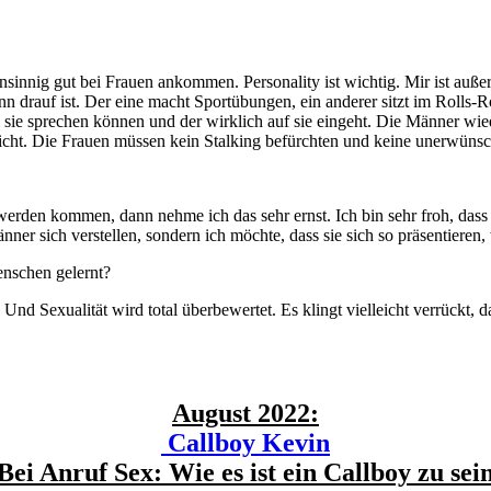
nsinnig gut bei Frauen ankommen. Personality ist wichtig. Mir ist auße
 drauf ist. Der eine macht Sportübungen, ein anderer sitzt im Rolls-Ro
 sie sprechen können und der wirklich auf sie eingeht. Die Männer wied
icht. Die Frauen müssen kein Stalking befürchten und keine unerwün
rden kommen, dann nehme ich das sehr ernst. Ich bin sehr froh, dass di
̈nner sich verstellen, sondern ich möchte, dass sie sich so präsentieren, 
Menschen gelernt?
 Sexualität wird total überbewertet. Es klingt vielleicht verrückt, da
August 2022:
Callboy Kevin
Bei Anruf Sex: Wie es ist ein Callboy zu sei