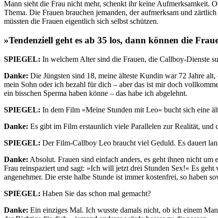
Mann sieht die Frau nicht mehr, schenkt ihr keine Aufmerksamkeit. Ode
Thema. Die Frauen brauchen jemanden, der aufmerksam und zärtlich is
müssten die Frauen eigentlich sich selbst schützen.
»Tendenziell geht es ab 35 los, dann können die Frauen
SPIEGEL:
In welchem Alter sind die Frauen, die Callboy-Dienste s
Danke:
Die Jüngsten sind 18, meine älteste Kundin war 72 Jahre alt, 
mein Sohn oder ich bezahl für dich – aber das ist mir doch vollkomme
ein bisschen Sperma haben könne – das habe ich abgelehnt.
SPIEGEL:
In dem Film »Meine Stunden mit Leo« bucht sich eine ält
Danke:
Es gibt im Film erstaunlich viele Parallelen zur Realität, u
SPIEGEL:
Der Film-Callboy Leo braucht viel Geduld. Es dauert lang
Danke:
Absolut. Frauen sind einfach anders, es geht ihnen nicht um e
Frau reinspaziert und sagt: »Ich will jetzt drei Stunden Sex!« Es geh
angenehmer. Die erste halbe Stunde ist immer kostenfrei, so haben sow
SPIEGEL:
Haben Sie das schon mal gemacht?
Danke:
Ein einziges Mal. Ich wusste damals nicht, ob ich einem Mann 