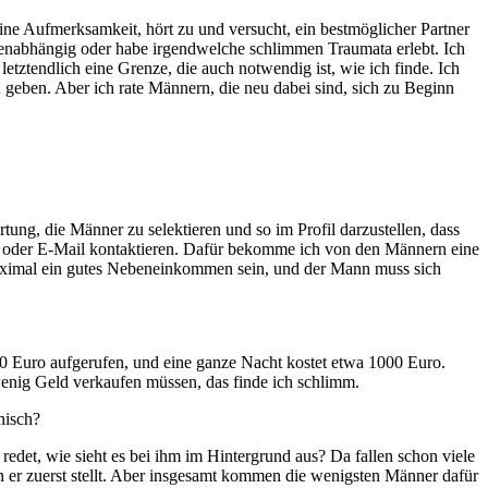
eine Aufmerksamkeit, hört zu und versucht, ein bestmöglicher Partner
ogenabhängig oder habe irgendwelche schlimmen Traumata erlebt. Ich
etztendlich eine Grenze, die auch notwendig ist, wie ich finde. Ich
 geben. Aber ich rate Männern, die neu dabei sind, sich zu Beginn
ung, die Männer zu selektieren und so im Profil darzustellen, dass
st oder E-Mail kontaktieren. Dafür bekomme ich von den Männern eine
te maximal ein gutes Nebeneinkommen sein, und der Mann muss sich
00 Euro aufgerufen, und eine ganze Nacht kostet etwa 1000 Euro.
 wenig Geld verkaufen müssen, das finde ich schlimm.
hisch?
redet, wie sieht es bei ihm im Hintergrund aus? Da fallen schon viele
n er zuerst stellt. Aber insgesamt kommen die wenigsten Männer dafür