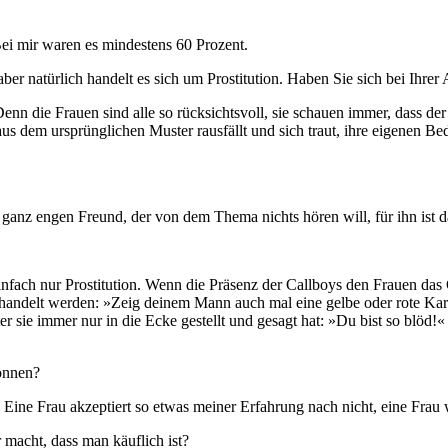
Bei mir waren es mindestens 60 Prozent.
er natürlich handelt es sich um Prostitution. Haben Sie sich bei Ihrer 
n die Frauen sind alle so rücksichtsvoll, sie schauen immer, dass der M
aus dem ursprünglichen Muster rausfällt und sich traut, ihre eigenen B
z engen Freund, der von dem Thema nichts hören will, für ihn ist da
ach nur Prostitution. Wenn die Präsenz der Callboys den Frauen das Gefu
 behandelt werden: »Zeig deinem Mann auch mal eine gelbe oder rote Kart
ter sie immer nur in die Ecke gestellt und gesagt hat: »Du bist so blöd!
̈nnen?
e Frau akzeptiert so etwas meiner Erfahrung nach nicht, eine Frau wil
 macht, dass man käuflich ist?