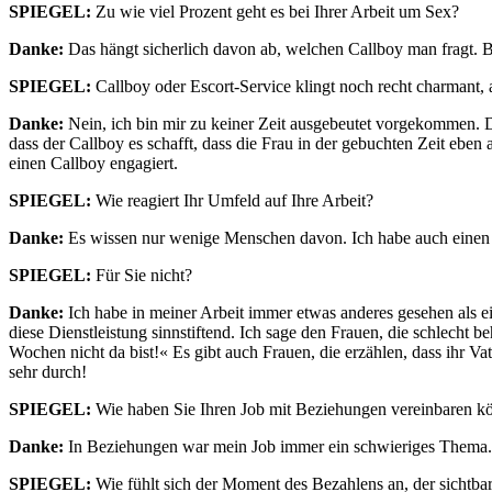
SPIEGEL:
Zu wie viel Prozent geht es bei Ihrer Arbeit um Sex?
Danke:
Das hängt sicherlich davon ab, welchen Callboy man fragt. 
SPIEGEL:
Callboy oder Escort-Service klingt noch recht charmant, ab
Danke:
Nein, ich bin mir zu keiner Zeit ausgebeutet vorgekommen. Den
dass der Callboy es schafft, dass die Frau in der gebuchten Zeit eben 
einen Callboy engagiert.
SPIEGEL:
Wie reagiert Ihr Umfeld auf Ihre Arbeit?
Danke:
Es wissen nur wenige Menschen davon. Ich habe auch einen gan
SPIEGEL:
Für Sie nicht?
Danke:
Ich habe in meiner Arbeit immer etwas anderes gesehen als einf
diese Dienstleistung sinnstiftend. Ich sage den Frauen, die schlecht
Wochen nicht da bist!« Es gibt auch Frauen, die erzählen, dass ihr Va
sehr durch!
SPIEGEL:
Wie haben Sie Ihren Job mit Beziehungen vereinbaren ko
Danke:
In Beziehungen war mein Job immer ein schwieriges Thema. Ein
SPIEGEL:
Wie fühlt sich der Moment des Bezahlens an, der sichtbar