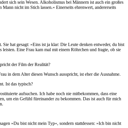
ndert sich sein Wesen. Alkoholismus bei Männern ist auch ein großes
 Mann nicht im Stich lassen.« Einerseits ehrenwert, andererseits
t. Sie hat gesagt: »Eins ist ja klar: Die Leute denken entweder, du bist
s leisten. Eine Frau kam mal mit einem Röhrchen und fragte, ob sie
icht der Film der Realität?
 Frau in dem Alter diesen Wunsch ausspricht, ist eher die Ausnahme.
. Ist das typisch?
Prostituierte aufsuchen. Ich habe noch nie mitbekommen, dass eine
en, um ein Gefühl füreinander zu bekommen. Das ist auch für mich
n.
 sagen »Du bist nicht mein Typ«, sondern stattdessen: »Ich bin nicht