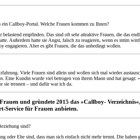
ben ein Callboy-Portal. Welche Frauen kommen zu Ihnen?
 belastend empfinden. Das sind oft sehr attraktive Frauen, die das end
tte. Außerdem hatte sie Angst, falsch zu reagieren, wenn es intim wird. 
lboy engagieren. Aber es gibt Frauen, die das unbedingt wollen.
Erfahrung. Viele Frauen sind allein und wollen sich mal wieder austausc
ben. Eine Kundin wurde viel betrogen von ihrem Mann und hat gesagt: »D
 sie trennen – und dafür war ich da.
r Frauen und gründete 2015 das »Callboy- Verzeichnis«,
t-Service für Frauen anbieten.
Beziehung sind?
ung oder Ehe sind, dass man sich einfach nicht mehr trennt. Die haben g